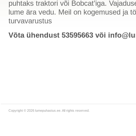
puhtaks traktori või Bobcat’iga. Vajadu
lume ära vedu. Meil on kogemused ja tö
turvavarustus
Võta ühendust 53595663 või info@l
Copyright © 2026
lumepuhastus.ee
. All rights reserved.