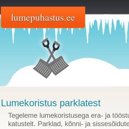
lumepuhastus.ee
Lumekoristus parklatest
Tegeleme lumekoristusega era- ja töös
katustelt. Parklad, kõnni- ja sissesõidu